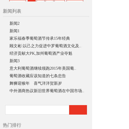
第一页
1
2
3
>>
最后页
新闻列表
新闻2
新闻1
家乐福春季葡萄酒节传承15年经典
顾文彬:以己之力促进中罗葡萄酒文化及..
经济贡献大PK,加州葡萄酒产业夺魁
新闻3
意大利葡萄酒继续领跑2015年美国葡..
葡萄酒收藏应该知道的七条忠告
舞狮迎猴年 喜气洋洋贺新岁
中外酒商热议新旧世界葡萄酒在中国市场..
热门排行