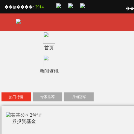
��ǰģ����:
2914