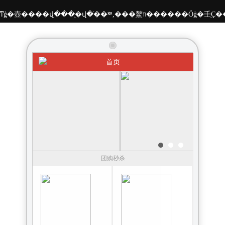
��ͳģ�壺����վ���ֻ�վ�ֿ��༭,���鰲װ���