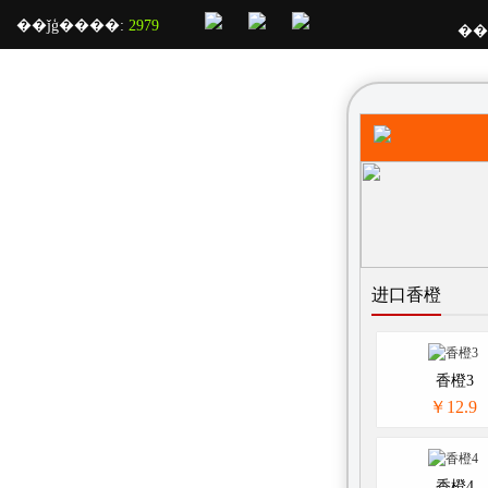
��ǰģ����:
2979