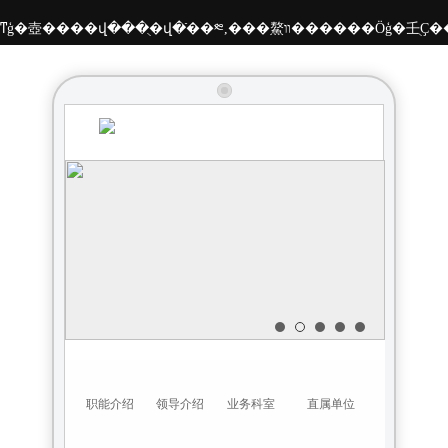
��ͳģ�壺����վ���ֻ�վ�ֿ��༭,���鰲װ���