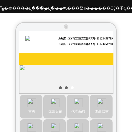
��ͳģ�壺����վ���ֻ�վ�ֿ��༭,���鰲װ���